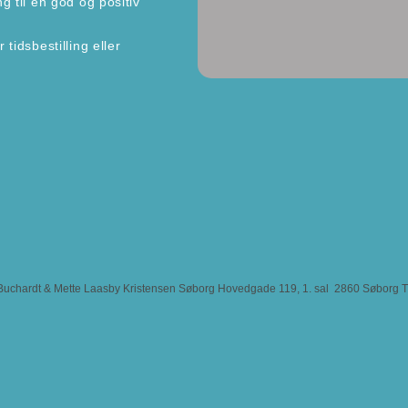
g til en god og positiv
tidsbestilling eller
uchardt & Mette Laasby Kristensen Søborg Hovedgade 119, 1. sal 2860 Søborg Tlf