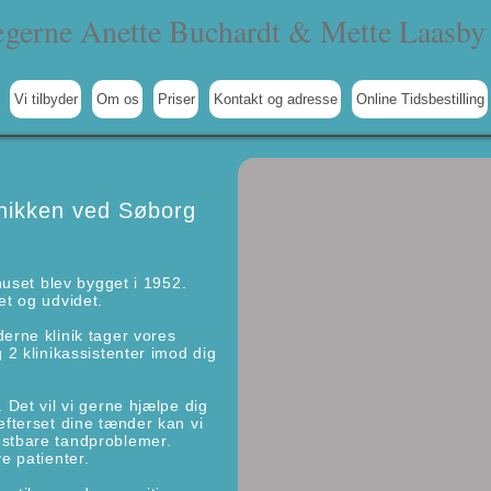
gerne Anette Buchardt & Mette Laasby 
Vi tilbyder
Om os
Priser
Kontakt og adresse
Online Tidsbestilling
inikken ved Søborg
huset blev bygget i 1952.
et og udvidet.
erne klinik tager vores
 2 klinikassistenter imod dig
 Det vil vi gerne hjælpe dig
fterset dine tænder kan vi
stbare tandproblemer.
e patienter.