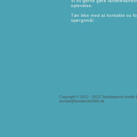
Vi vil gerne gøre tandbehandlin
oplevelse.
Tøv ikke med at kontakte os for 
spørgsmål.
Copyright © 2012 - 2023 Tandlægerne Anette B
kontakt@tandklinik2860.dk